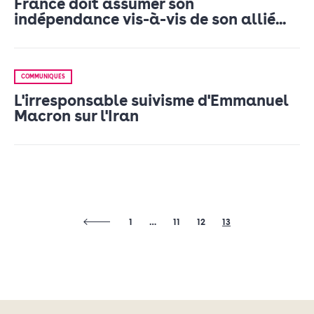
France doit assumer son
indépendance vis-à-vis de son allié...
COMMUNIQUÉS
L'irresponsable suivisme d'Emmanuel
Macron sur l'Iran
1
…
11
12
13