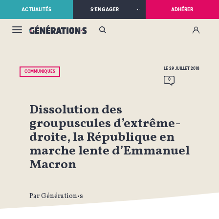
ACTUALITÉS
S’ENGAGER
ADHÉRER
LE 29 JUILLET 2018
COMMUNIQUÉS
0
Dissolution des
groupuscules d’extrême-
droite, la République en
marche lente d’Emmanuel
Macron
Par Génération•s