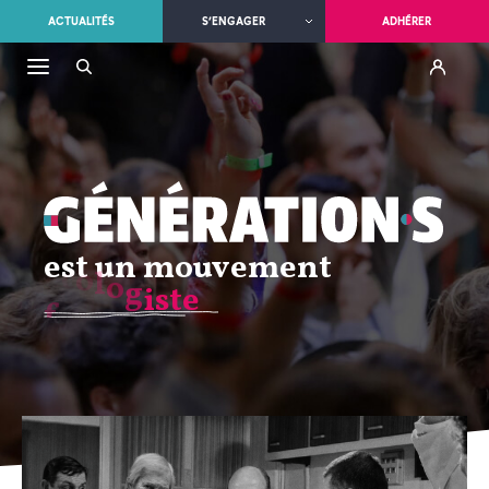
ACTUALITÉS
S’ENGAGER
ADHÉRER
est un mouvement
f
é
m
i
n
i
s
t
e