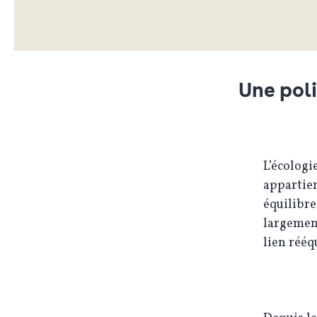
Une pol
L’écologi
appartien
équilibre
largement
lien rééq