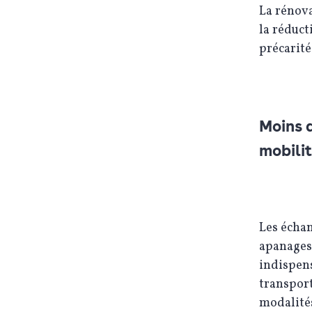
La rénova
la réduct
précarité
Moins d
mobili
Les écha
apanages 
indispens
transport
modalités