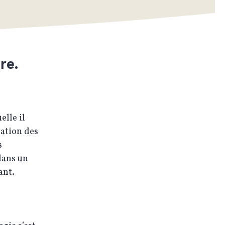
re.
elle il
vation des
s
dans un
ant.