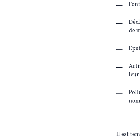
Font
Décl
de m
Epui
Arti
leur
Poll
nomb
Il est te