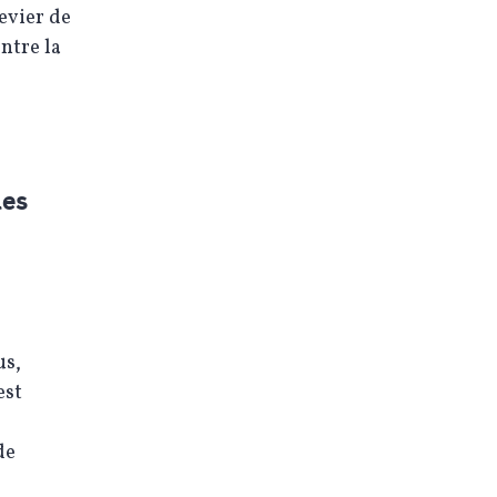
evier de
ntre la
les
us,
est
de