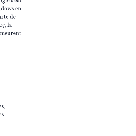
gie s’est
eadows en
arte de
7, la
demeurent
es,
es