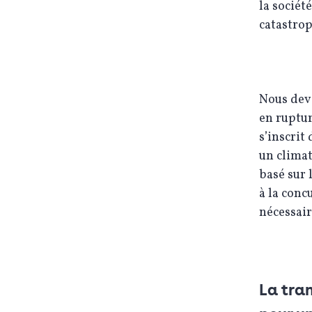
la sociét
catastrop
Nous devo
en ruptur
s’inscrit
un climat
basé sur 
à la conc
nécessair
La tran