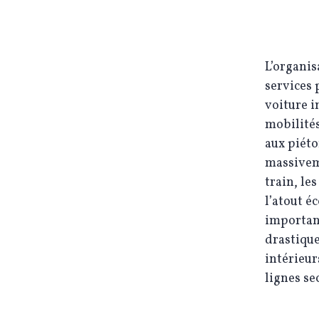
L’organi
services 
voiture i
mobilités
aux piéto
massiveme
train, les
l’atout é
important
drastique
intérieur
lignes se