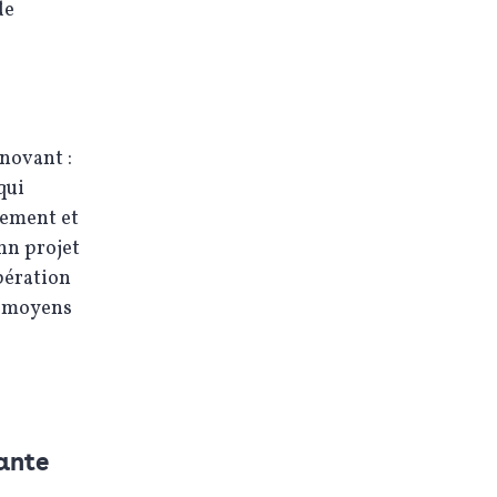
de
novant :
qui
nement et
nn projet
pération
es moyens
rante