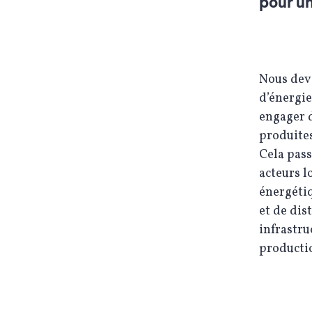
pour un
Nous dev
d’énergie
engager d
produites
Cela pass
acteurs l
énergéti
et de dis
infrastru
productio