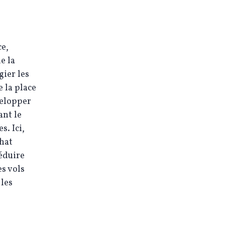
e,
e la
gier les
 la place
velopper
ant le
s. Ici,
chat
réduire
es vols
 les