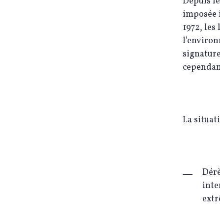
Depuis le
imposée 
1972, les
l’environ
signature
cependan
La situat
Dérè
inte
extr