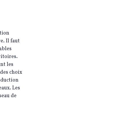
tion
. Il faut
ables
itoires.
nt les
 des choix
oduction
eaux. Les
seau de