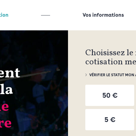
tion
Vos informations
Choisissez le
cotisation m
ent
VÉRIFIER LE STATUT MON
la
50 €
ie
re
5 €