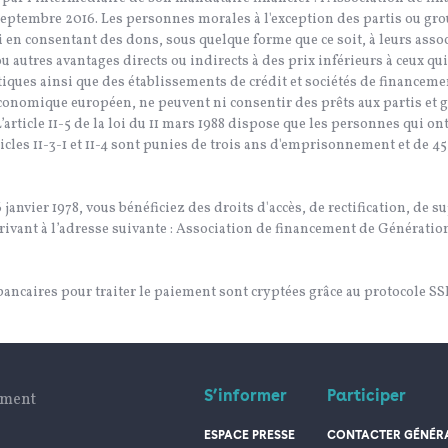
 septembre 2016. Les personnes morales à l'exception des partis ou g
 en consentant des dons, sous quelque forme que ce soit, à leurs asso
 ou autres avantages directs ou indirects à des prix inférieurs à ceux 
tiques ainsi que des établissements de crédit et sociétés de financem
économique européen, ne peuvent ni consentir des prêts aux partis et 
’article 11-5 de la loi du 11 mars 1988 dispose que les personnes qui o
ticles 11-3-1 et 11-4 sont punies de trois ans d'emprisonnement et de
 6 janvier 1978, vous bénéficiez des droits d'accès, de rectification, d
ivant à l’adresse suivante : Association de financement de Génération•
 bancaires pour traiter le paiement sont cryptées grâce au protocole SS
S’informer
Participer
ument
ESPACE PRESSE
CONTACTER GÉNÉRA