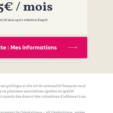
5€ / mois
oit
5€/mois
après réduction d'impôt
te : Mes informations
t politique si elle est de nationalité française ou si
e ou plusieurs associations agréées en qualité
nt cumulé des dons et des cotisations d’adhérent à un
.
inancement de Génération•s – AF Génération•s, agréée