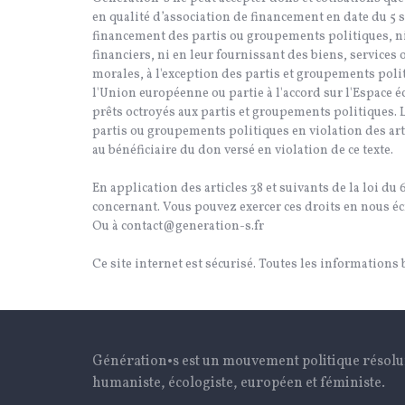
en qualité d’association de financement en date du 5
financement des partis ou groupements politiques, ni
financiers, ni en leur fournissant des biens, services
morales, à l'exception des partis et groupements poli
l'Union européenne ou partie à l'accord sur l'Espace 
prêts octroyés aux partis et groupements politiques. L
partis ou groupements politiques en violation des ar
au bénéficiaire du don versé en violation de ce texte.
En application des articles 38 et suivants de la loi du
concernant. Vous pouvez exercer ces droits en nous écr
Ou à contact@generation-s.fr
Ce site internet est sécurisé. Toutes les informations
Génération•s est un mouvement politique résol
humaniste, écologiste, européen et féministe.