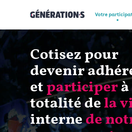
Votre participa
Cotisez pour
devenir adhér
et
participer
à 
totalité de
la v
interne
de not