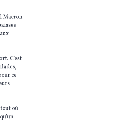
el Macron
baisses
 aux
rt. C’est
alades,
pour ce
teurs
rtout où
 qu’un