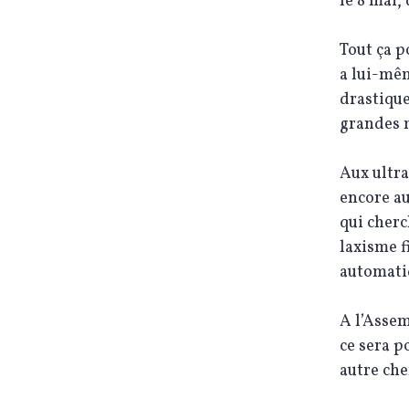
le 8 mai,
Tout ça 
a lui-mêm
drastique
grandes m
Aux ultra
encore au
qui cherc
laxisme f
automati
A l’Assem
ce sera p
autre che