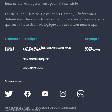
humaniste, écologiste, européen et féministe.
Fondé le 1er juillet 2017 par Benoît Hamon, Génération•s
défend des idées novatrices sur le modèle social français ainsi
que sur la transition écologique et la mutation numérique.
S’informer
Participer
Échanger
ESPACE
CONTACTER GÉNÉRATION·S DANS MON
NOUS
PRESSE
DÉPARTEMENT
CONTACTER
BIEN COMMUNIQUER
LES CAMPAGNES
Suivez nous
MENTIONS LÉGALES
POLITIQUE DE CONFIDENTIALITÉ
LA CELLULE CONTRE LES VSS