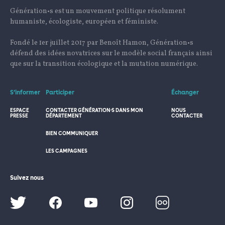
Génération•s est un mouvement politique résolument
humaniste, écologiste, européen et féministe.
Fondé le 1er juillet 2017 par Benoît Hamon, Génération•s
défend des idées novatrices sur le modèle social français ainsi
que sur la transition écologique et la mutation numérique.
S’informer
Participer
Échanger
ESPACE
CONTACTER GÉNÉRATION·S DANS MON
NOUS
PRESSE
DÉPARTEMENT
CONTACTER
BIEN COMMUNIQUER
LES CAMPAGNES
Suivez nous