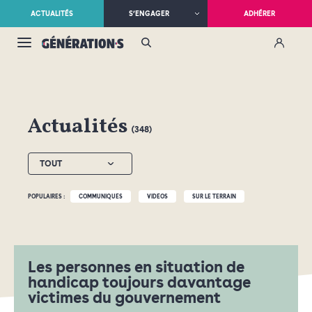
ACTUALITÉS
S’ENGAGER
ADHÉRER
Actualités
(348)
TOUT
POPULAIRES :
COMMUNIQUÉS
VIDÉOS
SUR LE TERRAIN
Les personnes en situation de
handicap toujours davantage
victimes du gouvernement