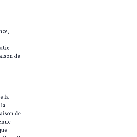
nce,
atie
raison de
e la
 la
raison de
éenne
que