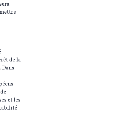
sera
umettre
é
rêt de la
n. Dans
opéens
 de
es et les
tabilité