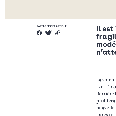
Il es
PARTAGER CET ARTICLE
fragi
modér
n’att
La volon
avec l’Ir
derrière 
proliféra
nouvelle 
après cet