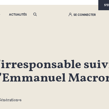
S’
ACTUALITÉS
SE CONNECTER
’irresponsable sui
’Emmanuel Macron 
Génération•s