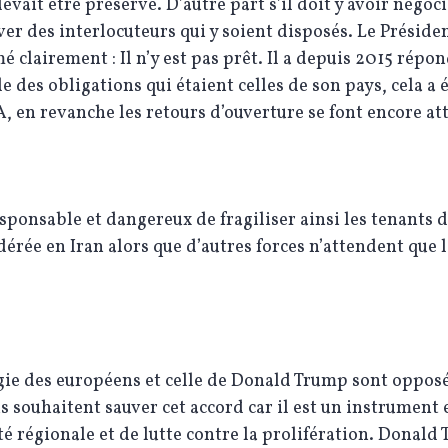
devait être préservé. D’autre part s’il doit y avoir négoci
ver des interlocuteurs qui y soient disposés. Le Présid
mé clairement : Il n’y est pas prêt. Il a depuis 2015 répo
e des obligations qui étaient celles de son pays, cela a 
A, en revanche les retours d’ouverture se font encore at
responsable et dangereux de fragiliser ainsi les tenants 
érée en Iran alors que d’autres forces n’attendent que 
gie des européens et celle de Donald Trump sont opposé
 souhaitent sauver cet accord car il est un instrument 
té régionale et de lutte contre la prolifération. Donald