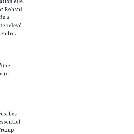
ation elle
ent Rohani
ndu a
été relevé
tendre.
d’une
leur
es. Les
essentiel
 Trump