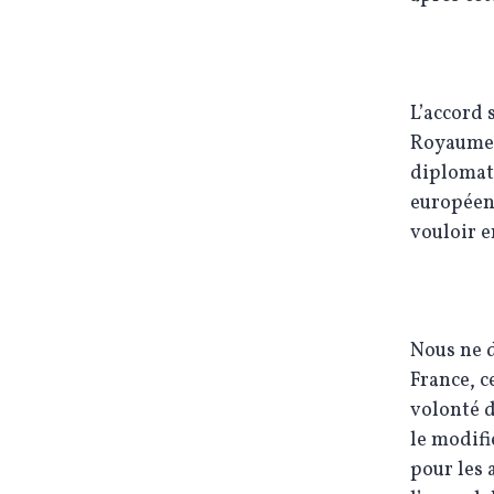
L’accord 
Royaume U
diplomat
européenn
vouloir e
Nous ne d
France, c
volonté d
le modifi
pour les 