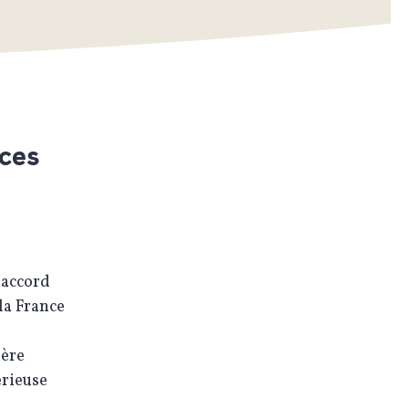
rces
 accord
la France
ière
érieuse