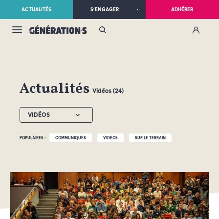
ACTUALITÉS
S’ENGAGER
ADHÉRER
Actualités
Vidéos (24)
VIDÉOS
POPULAIRES :
COMMUNIQUÉS
VIDÉOS
SUR LE TERRAIN