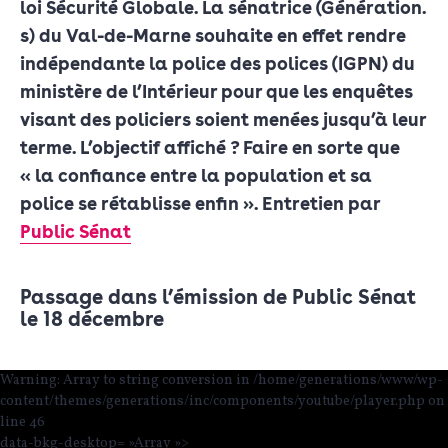
loi Sécurité Globale. La sénatrice (Génération.
s) du Val-de-Marne souhaite en effet rendre
indépendante la police des polices (IGPN) du
ministère de l’Intérieur pour que les enquêtes
visant des policiers soient menées jusqu’à leur
terme. L’objectif affiché ? Faire en sorte que
« la confiance entre la population et sa
police se rétablisse enfin ». Entretien par
Public Sénat
Passage dans l’émission de Public Sénat
le 18 décembre
Warning
: Array to string conversion in
/home/generations/www/wp-
content/themes/generations/inc/components/youtube/player.php
on
line
46
data-bkg-desktop= »Array »>