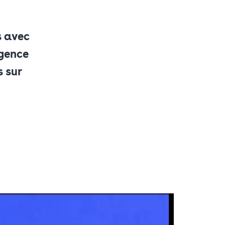
s avec
rgence
s sur