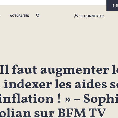
S’
ACTUALITÉS
SE CONNECTER
 Il faut augmenter l
 indexer les aides s
’inflation ! » – Soph
olian sur BFM TV