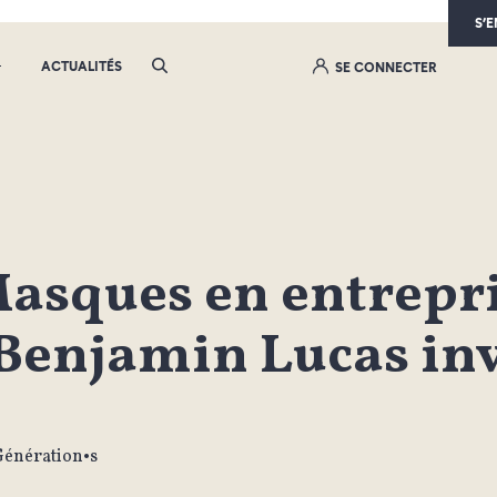
S’
ACTUALITÉS
SE CONNECTER
asques en entrepr
 Benjamin Lucas inv
Génération•s