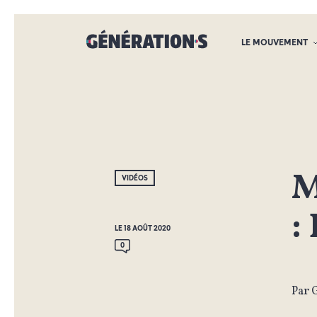
LE MOUVEMENT
M
VIDÉOS
:
LE 18 AOÛT 2020
0
Par 