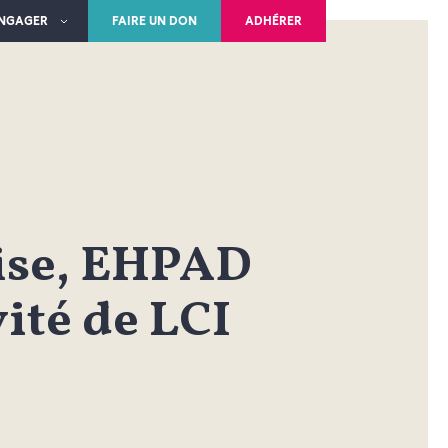
ENGAGER
FAIRE UN DON
ADHÉRER
ise, EHPAD
ité de LCI