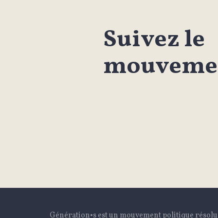
Suivez le
mouvemen
Génération•s est un mouvement politique résol