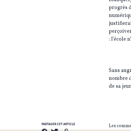
progrès d
numérique
justifiera
perçoiven
: l’école
Sans aug
nombre d’
de sa jeu
PARTAGER CET ARTICLE
Les commen