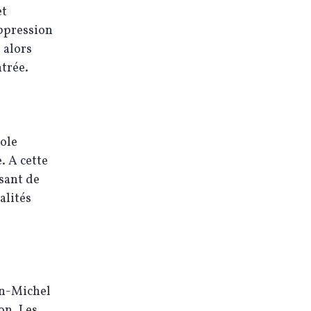
et
uppression
 alors
trée.
cole
. A cette
ssant de
alités
an-Michel
on. Les