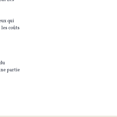
ceux qui
 les coûts
.
 du
une partie