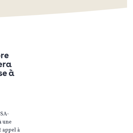
bre
era
se à
NSA-
à une
t appel à