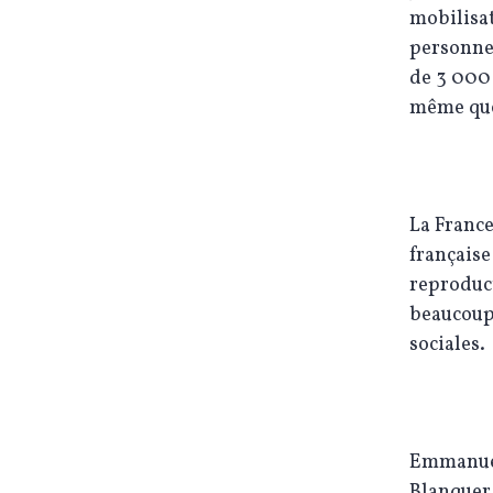
mobilisat
personnel
de 3 000 
même que
La France
française
reproduct
beaucoup 
sociales.
Emmanuel
Blanquer,