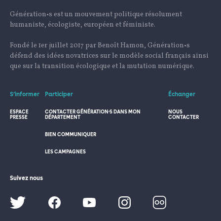
Génération•s est un mouvement politique résolument
humaniste, écologiste, européen et féministe.
Fondé le 1er juillet 2017 par Benoît Hamon, Génération•s
défend des idées novatrices sur le modèle social français ainsi
que sur la transition écologique et la mutation numérique.
S’informer
Participer
Échanger
ESPACE
CONTACTER GÉNÉRATION·S DANS MON
NOUS
PRESSE
DÉPARTEMENT
CONTACTER
BIEN COMMUNIQUER
LES CAMPAGNES
Suivez nous