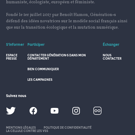
humaniste, écologiste, européen et féministe.
Fondé le 1er juillet 2017 par Benoît Hamon, Génération•s
défend des idées novatrices sur le modèle social français ainsi
que sur la transition écologique et la mutation numérique.
S’informer
Participer
Échanger
ESPACE
CONTACTER GÉNÉRATION·S DANS MON
NOUS
PRESSE
DÉPARTEMENT
CONTACTER
BIEN COMMUNIQUER
LES CAMPAGNES
Suivez nous
MENTIONS LÉGALES
POLITIQUE DE CONFIDENTIALITÉ
LA CELLULE CONTRE LES VSS