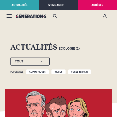
ACTUALITÉS
S’ENGAGER
ADHÉRER
ACTUALITÉS
ÉCOLOGIE (2)
TOUT
POPULAIRES :
COMMUNIQUÉS
VIDÉOS
SUR LE TERRAIN