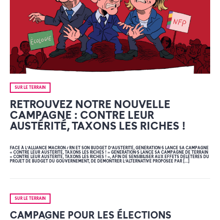
SUR LE TERRAIN
RETROUVEZ NOTRE NOUVELLE
CAMPAGNE : CONTRE LEUR
AUSTÉRITÉ, TAXONS LES RICHES !
FACE À L’ALLIANCE MACRON / RN ET SON BUDGET D’AUSTÉRITÉ, GÉNÉRATION·S LANCE SA CAMPAGNE
« CONTRE LEUR AUSTÉRITÉ, TAXONS LES RICHES ! » GÉNÉRATION·S LANCE SA CAMPAGNE DE TERRAIN
« CONTRE LEUR AUSTÉRITÉ, TAXONS LES RICHES ! », AFIN DE SENSIBILISER AUX EFFETS DÉLÉTÈRES DU
PROJET DE BUDGET DU GOUVERNEMENT, DE DÉMONTRER L’ALTERNATIVE PROPOSÉE PAR […]
SUR LE TERRAIN
CAMPAGNE POUR LES ÉLECTIONS