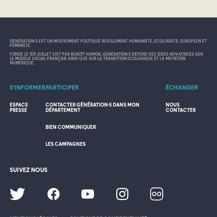
GÉNÉRATION•S EST UN MOUVEMENT POLITIQUE RÉSOLUMENT HUMANISTE, ÉCOLOGISTE, EUROPÉEN ET
FÉMINISTE.
FONDÉ LE 1ER JUILLET 2017 PAR BENOÎT HAMON, GÉNÉRATION•S DÉFEND DES IDÉES NOVATRICES SUR
LE MODÈLE SOCIAL FRANÇAIS AINSI QUE SUR LA TRANSITION ÉCOLOGIQUE ET LA MUTATION
NUMÉRIQUE.
S’INFORMER
PARTICIPER
ÉCHANGER
ESPACE
CONTACTER GÉNÉRATION·S DANS MON
NOUS
PRESSE
DÉPARTEMENT
CONTACTER
BIEN COMMUNIQUER
LES CAMPAGNES
SUIVEZ NOUS