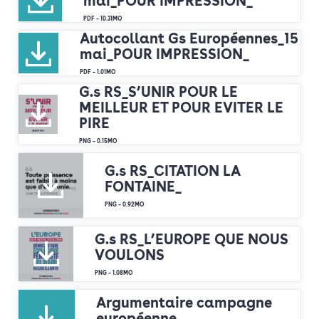
mai_POUR IMPRESSION_
PDF – 10.31MO
Autocollant Gs Européennes_15
mai_POUR IMPRESSION_
PDF – 1.01MO
G.s RS_S’UNIR POUR LE
MEILLEUR ET POUR EVITER LE
PIRE
PNG – 0.15MO
G.s RS_CITATION LA
FONTAINE_
PNG – 0.92MO
G.s RS_L’EUROPE QUE NOUS
VOULONS
PNG – 1.08MO
Argumentaire campagne
européenne