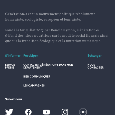
Génération•s est un mouvement politique résolument
humaniste, écologiste, européen et féministe.
Fondé le 1er juillet 2017 par Benoît Hamon, Génération•s
défend des idées novatrices sur le modèle social français ainsi
que sur la transition écologique et la mutation numérique.
S’informer
Participer
Échanger
ESPACE
CONTACTER GÉNÉRATION·S DANS MON
NOUS
PRESSE
DÉPARTEMENT
CONTACTER
BIEN COMMUNIQUER
LES CAMPAGNES
Suivez nous