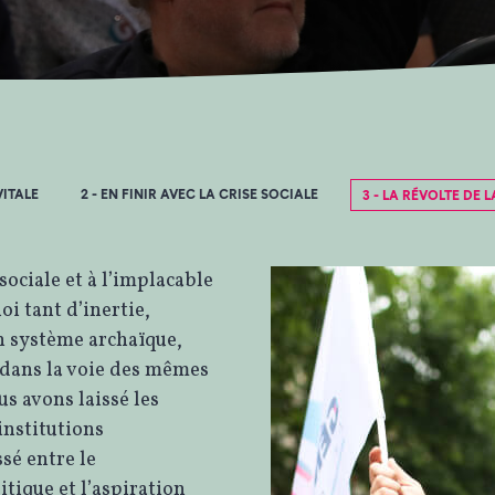
VITALE
2 - EN FINIR AVEC LA CRISE SOCIALE
3 - LA RÉVOLTE DE
 sociale et à l’implacable
i tant d’inertie,
n système archaïque,
 dans la voie des mêmes
us avons laissé les
institutions
ssé entre le
tique et l’aspiration