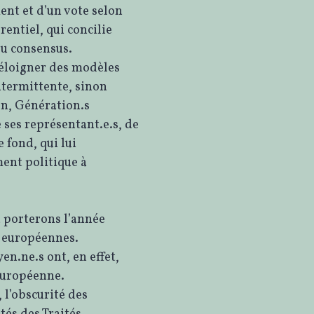
nt et d’un vote selon
rentiel, qui concilie
du consensus.
’éloigner des modèles
ntermittente, sinon
on, Génération.s
 ses représentant.e.s, de
e fond, qui lui
ent politique à
a porterons l’année
s européennes.
yen.ne.s ont, en effet,
européenne.
 l’obscurité des