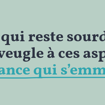
qui reste sourd
aveugle à ces as
rance qui s’em