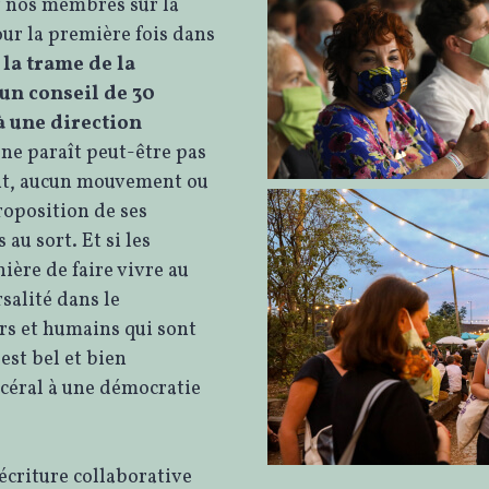
r nos membres sur la
ur la première fois dans
,
la trame de la
 un conseil de 30
à une direction
 ne paraît peut-être pas
ent, aucun mouvement ou
proposition de ses
au sort. Et si les
ère de faire vivre au
salité dans le
rs et humains qui sont
 est bel et bien
scéral à une démocratie
 écriture collaborative