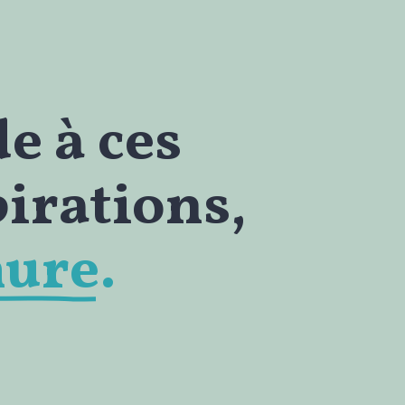
e à ces
pirations,
mure.