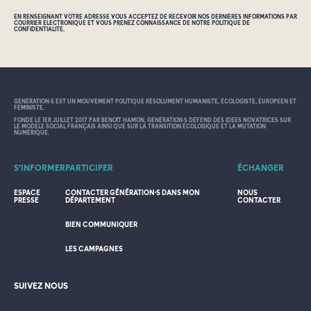
EN RENSEIGNANT VOTRE ADRESSE VOUS ACCEPTEZ DE RECEVOIR NOS DERNIÈRES INFORMATIONS PAR
COURRIER ÉLECTRONIQUE ET VOUS PRENEZ CONNAISSANCE DE NOTRE POLITIQUE DE
CONFIDENTIALITÉ.
GÉNÉRATION•S EST UN MOUVEMENT POLITIQUE RÉSOLUMENT HUMANISTE, ÉCOLOGISTE, EUROPÉEN ET
FÉMINISTE.
FONDÉ LE 1ER JUILLET 2017 PAR BENOÎT HAMON, GÉNÉRATION•S DÉFEND DES IDÉES NOVATRICES SUR
LE MODÈLE SOCIAL FRANÇAIS AINSI QUE SUR LA TRANSITION ÉCOLOGIQUE ET LA MUTATION
NUMÉRIQUE.
S’INFORMER
PARTICIPER
ÉCHANGER
ESPACE
CONTACTER GÉNÉRATION·S DANS MON
NOUS
PRESSE
DÉPARTEMENT
CONTACTER
BIEN COMMUNIQUER
LES CAMPAGNES
SUIVEZ NOUS