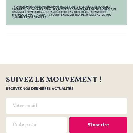
« COMBIEN, MONSIEUR LE PREMIER MINISTRE, DE FORÊTS INCENDIÉES, DE RÉCOLTES
SACRIFIÉES, DE PAYSAGES DÉFIGURÉS, D’ESPÈCES DÉCIMÉES, DE RÉGIONS INONDÉES, DE
COMMUNES PRIVÉES D’EAU, DE FAMILLES PRISES AU PIÈGE DE LEURS PASSOIRES
THERMIQUES VOUS FAUDRA-T-IL POUR PRENDRE ENFIN LA MESURE DES ACTES, QUE
L’URGENCE EXIGE DE VOUS ? »
SUIVEZ LE MOUVEMENT !
RECEVEZ NOS DERNIÈRES ACTUALITÉS