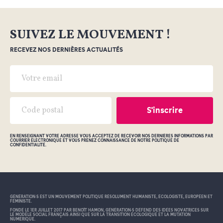
SUIVEZ LE MOUVEMENT !
RECEVEZ NOS DERNIÈRES ACTUALITÉS
EN RENSEIGNANT VOTRE ADRESSE VOUS ACCEPTEZ DE RECEVOIR NOS DERNIÈRES INFORMATIONS PAR
COURRIER ÉLECTRONIQUE ET VOUS PRENEZ CONNAISSANCE DE NOTRE POLITIQUE DE
CONFIDENTIALITÉ.
GÉNÉRATION•S EST UN MOUVEMENT POLITIQUE RÉSOLUMENT HUMANISTE, ÉCOLOGISTE, EUROPÉEN ET
FÉMINISTE.
FONDÉ LE 1ER JUILLET 2017 PAR BENOÎT HAMON, GÉNÉRATION•S DÉFEND DES IDÉES NOVATRICES SUR
LE MODÈLE SOCIAL FRANÇAIS AINSI QUE SUR LA TRANSITION ÉCOLOGIQUE ET LA MUTATION
NUMÉRIQUE.