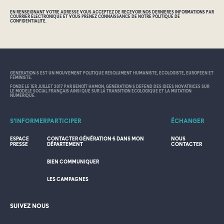
EN RENSEIGNANT VOTRE ADRESSE VOUS ACCEPTEZ DE RECEVOIR NOS DERNIÈRES INFORMATIONS PAR
COURRIER ÉLECTRONIQUE ET VOUS PRENEZ CONNAISSANCE DE NOTRE POLITIQUE DE
CONFIDENTIALITÉ.
GÉNÉRATION•S EST UN MOUVEMENT POLITIQUE RÉSOLUMENT HUMANISTE, ÉCOLOGISTE, EUROPÉEN ET
FÉMINISTE.
FONDÉ LE 1ER JUILLET 2017 PAR BENOÎT HAMON, GÉNÉRATION•S DÉFEND DES IDÉES NOVATRICES SUR
LE MODÈLE SOCIAL FRANÇAIS AINSI QUE SUR LA TRANSITION ÉCOLOGIQUE ET LA MUTATION
NUMÉRIQUE.
S’INFORMER
PARTICIPER
ÉCHANGER
ESPACE
CONTACTER GÉNÉRATION·S DANS MON
NOUS
PRESSE
DÉPARTEMENT
CONTACTER
BIEN COMMUNIQUER
LES CAMPAGNES
SUIVEZ NOUS