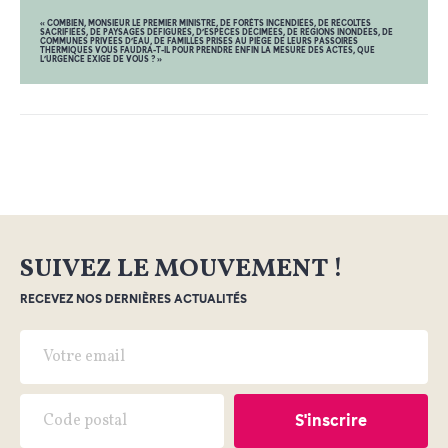
« COMBIEN, MONSIEUR LE PREMIER MINISTRE, DE FORÊTS INCENDIÉES, DE RÉCOLTES
SACRIFIÉES, DE PAYSAGES DÉFIGURÉS, D’ESPÈCES DÉCIMÉES, DE RÉGIONS INONDÉES, DE
COMMUNES PRIVÉES D’EAU, DE FAMILLES PRISES AU PIÈGE DE LEURS PASSOIRES
THERMIQUES VOUS FAUDRA-T-IL POUR PRENDRE ENFIN LA MESURE DES ACTES, QUE
L’URGENCE EXIGE DE VOUS ? »
SUIVEZ LE MOUVEMENT !
RECEVEZ NOS DERNIÈRES ACTUALITÉS