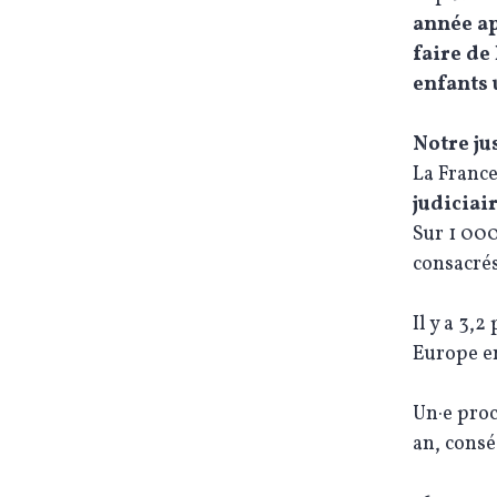
année ap
faire de
enfants 
Notre jus
La Franc
judiciai
Sur 1 000
consacrés
Il y a 3,
Europe e
Un·e proc
an, consé