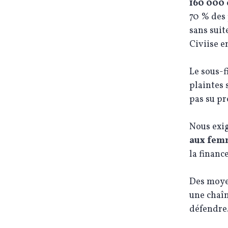
160 000 
70 % des 
sans suit
Civiise e
Le sous-f
plaintes 
pas su pr
Nous exi
aux femm
la financ
Des moyen
une chaîn
défendre