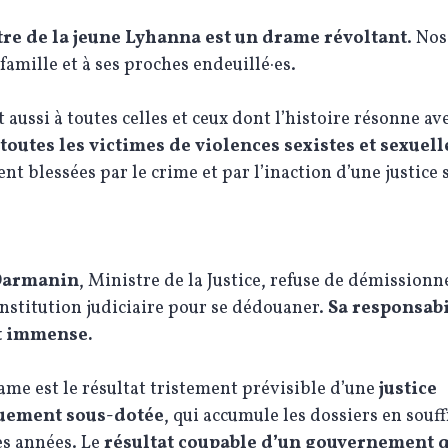
re de la jeune Lyhanna est un drame révoltant
. No
 famille et à ses proches endeuillé·es.
t aussi à toutes celles et ceux dont l’histoire résonne ave
toutes les victimes de violences sexistes et sexuell
t blessées par le crime et par l’inaction d’une justice 
Darmanin
, Ministre de la Justice, refuse de démissionn
institution judiciaire pour se dédouaner.
Sa responsabi
t immense.
ame est le résultat tristement prévisible d’une
justice
uement sous-dotée
, qui accumule les dossiers en souf
es années. Le
résultat coupable d’un gouvernement q