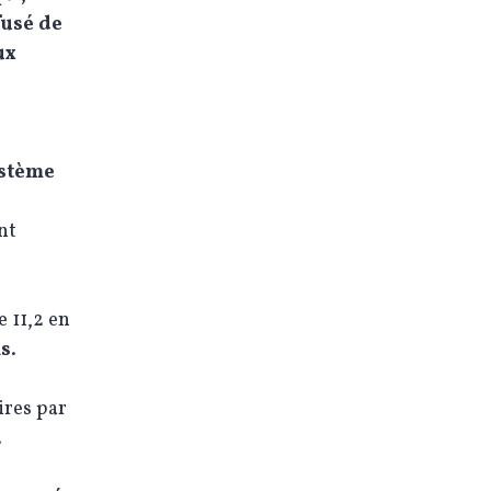
fusé de
ux
ystème
nt
e 11,2 en
ns
.
ires par
.