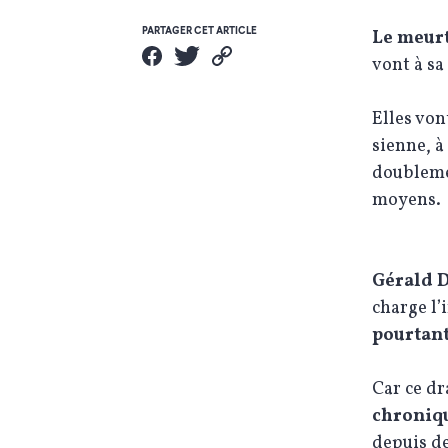
PARTAGER CET ARTICLE
Le meurt
vont à sa
Elles von
sienne, à
doublemen
moyens.
Gérald 
charge l’
pourtan
Car ce dr
chroniq
depuis d