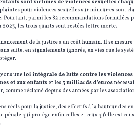
enfants sont victimes de violences sexuelles chaq
plaintes pour violences sexuelles sur mineur·es sont cl
e. Pourtant, parmi les 82 recommandations formulées p
n 2023, les trois quarts sont restées lettre morte.
inancement de la justice a un coût humain. Il se mesure
sans suite, en signalements ignorés, en vies que le syst
otéger.
geons une
loi intégrale de lutte contre les violences
es et aux enfants
et les
3 milliards d’euros
nécessai
er, comme réclamé depuis des années par les associatio
s réels pour la justice, des effectifs à la hauteur des en
e pénale qui protège enfin celles et ceux qu’elle est cen
.