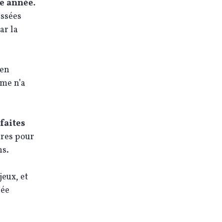
ue année
.
assées
ar la
 en
ème n’a
 faites
res pour
ns.
jeux, et
sée