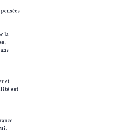
s pensées
c la
es
,
sans
er et
lité est
france
ui,