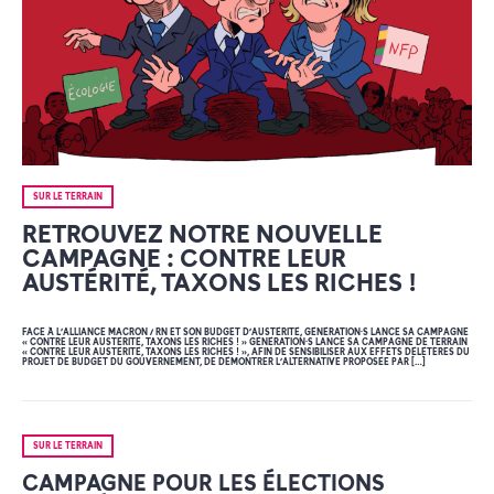
SUR LE TERRAIN
RETROUVEZ NOTRE NOUVELLE
CAMPAGNE : CONTRE LEUR
AUSTÉRITÉ, TAXONS LES RICHES !
FACE À L’ALLIANCE MACRON / RN ET SON BUDGET D’AUSTÉRITÉ, GÉNÉRATION·S LANCE SA CAMPAGNE
« CONTRE LEUR AUSTÉRITÉ, TAXONS LES RICHES ! » GÉNÉRATION·S LANCE SA CAMPAGNE DE TERRAIN
« CONTRE LEUR AUSTÉRITÉ, TAXONS LES RICHES ! », AFIN DE SENSIBILISER AUX EFFETS DÉLÉTÈRES DU
PROJET DE BUDGET DU GOUVERNEMENT, DE DÉMONTRER L’ALTERNATIVE PROPOSÉE PAR […]
SUR LE TERRAIN
CAMPAGNE POUR LES ÉLECTIONS