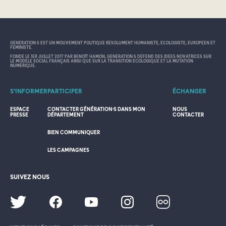
GÉNÉRATION•S EST UN MOUVEMENT POLITIQUE RÉSOLUMENT HUMANISTE, ÉCOLOGISTE, EUROPÉEN ET
FÉMINISTE.
FONDÉ LE 1ER JUILLET 2017 PAR BENOÎT HAMON, GÉNÉRATION•S DÉFEND DES IDÉES NOVATRICES SUR
LE MODÈLE SOCIAL FRANÇAIS AINSI QUE SUR LA TRANSITION ÉCOLOGIQUE ET LA MUTATION
NUMÉRIQUE.
S’INFORMER
PARTICIPER
ÉCHANGER
ESPACE
CONTACTER GÉNÉRATION·S DANS MON
NOUS
PRESSE
DÉPARTEMENT
CONTACTER
BIEN COMMUNIQUER
LES CAMPAGNES
SUIVEZ NOUS