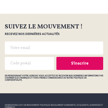
SUIVEZ LE MOUVEMENT !
RECEVEZ NOS DERNIÈRES ACTUALITÉS
EN RENSEIGNANT VOTRE ADRESSE VOUS ACCEPTEZ DE RECEVOIR NOS DERNIÈRES INFORMATIONS PAR
COURRIER ÉLECTRONIQUE ET VOUS PRENEZ CONNAISSANCE DE NOTRE POLITIQUE DE
CONFIDENTIALITÉ.
GÉNÉRATION•S EST UN MOUVEMENT POLITIQUE RÉSOLUMENT HUMANISTE, ÉCOLOGISTE, EUROPÉEN ET
FÉMINISTE.