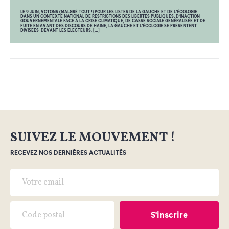
LE 9 JUIN, VOTONS (MALGRÉ TOUT !) POUR LES LISTES DE LA GAUCHE ET DE L’ÉCOLOGIE
DANS UN CONTEXTE NATIONAL DE RESTRICTIONS DES LIBERTÉS PUBLIQUES, D’INACTION
GOUVERNEMENTALE FACE À LA CRISE CLIMATIQUE, DE CASSE SOCIALE GÉNÉRALISÉE ET DE
FUITE EN AVANT DES DISCOURS DE HAINE, LA GAUCHE ET L’ÉCOLOGIE SE PRÉSENTENT
DIVISÉES DEVANT LES ÉLECTEURS. […]
SUIVEZ LE MOUVEMENT !
RECEVEZ NOS DERNIÈRES ACTUALITÉS