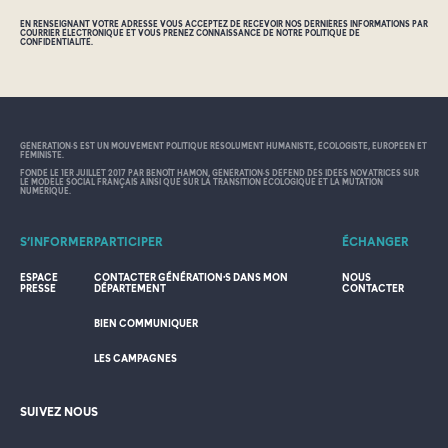
EN RENSEIGNANT VOTRE ADRESSE VOUS ACCEPTEZ DE RECEVOIR NOS DERNIÈRES INFORMATIONS PAR
COURRIER ÉLECTRONIQUE ET VOUS PRENEZ CONNAISSANCE DE NOTRE POLITIQUE DE
CONFIDENTIALITÉ.
GÉNÉRATION•S EST UN MOUVEMENT POLITIQUE RÉSOLUMENT HUMANISTE, ÉCOLOGISTE, EUROPÉEN ET
FÉMINISTE.
FONDÉ LE 1ER JUILLET 2017 PAR BENOÎT HAMON, GÉNÉRATION•S DÉFEND DES IDÉES NOVATRICES SUR
LE MODÈLE SOCIAL FRANÇAIS AINSI QUE SUR LA TRANSITION ÉCOLOGIQUE ET LA MUTATION
NUMÉRIQUE.
S’INFORMER
PARTICIPER
ÉCHANGER
ESPACE
CONTACTER GÉNÉRATION·S DANS MON
NOUS
PRESSE
DÉPARTEMENT
CONTACTER
BIEN COMMUNIQUER
LES CAMPAGNES
SUIVEZ NOUS