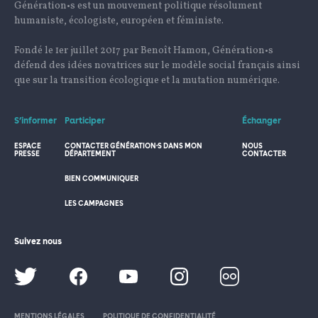
Génération•s est un mouvement politique résolument
humaniste, écologiste, européen et féministe.
Fondé le 1er juillet 2017 par Benoît Hamon, Génération•s
défend des idées novatrices sur le modèle social français ainsi
que sur la transition écologique et la mutation numérique.
S’informer
Participer
Échanger
ESPACE
CONTACTER GÉNÉRATION·S DANS MON
NOUS
PRESSE
DÉPARTEMENT
CONTACTER
BIEN COMMUNIQUER
LES CAMPAGNES
Suivez nous
MENTIONS LÉGALES
POLITIQUE DE CONFIDENTIALITÉ