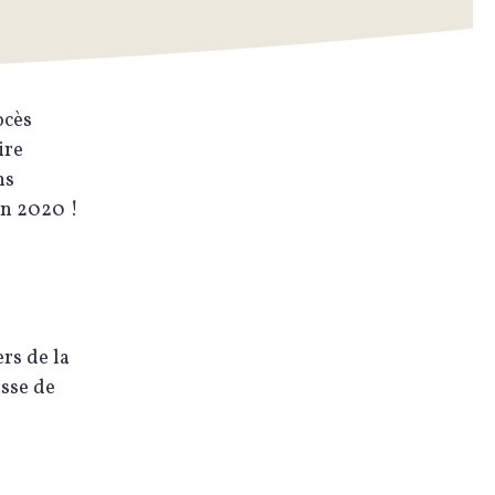
ocès
ire
ns
en 2020 !
rs de la
asse de