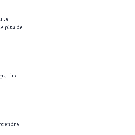
r le
e plus de
mpatible
eprendre