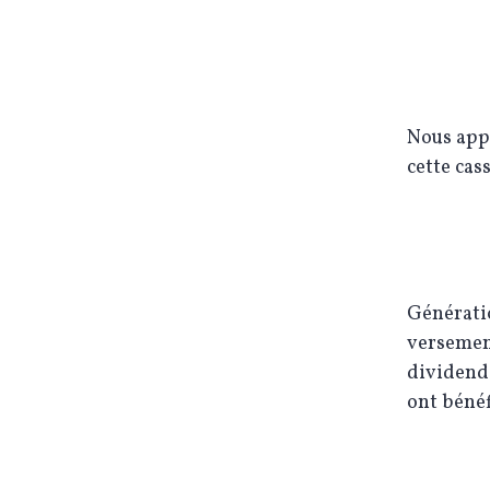
Nous appo
cette cas
Générati
versement
dividende
ont bénéf