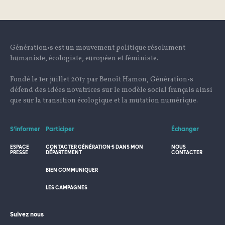
Génération•s est un mouvement politique résolument
humaniste, écologiste, européen et féministe.
Fondé le 1er juillet 2017 par Benoît Hamon, Génération•s
défend des idées novatrices sur le modèle social français ainsi
que sur la transition écologique et la mutation numérique.
S’informer
Participer
Échanger
ESPACE
CONTACTER GÉNÉRATION·S DANS MON
NOUS
PRESSE
DÉPARTEMENT
CONTACTER
BIEN COMMUNIQUER
LES CAMPAGNES
Suivez nous