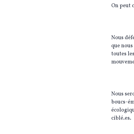
On peut c
Nous défe
que nous 
toutes le
mouveme
Nous sero
boucs-émi
écologiqu
ciblé.es.