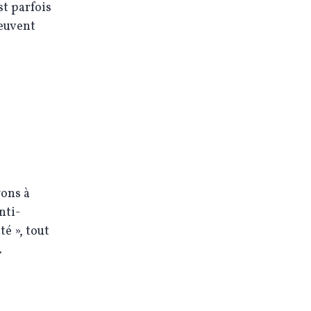
st parfois
peuvent
yons à
nti-
té », tout
.