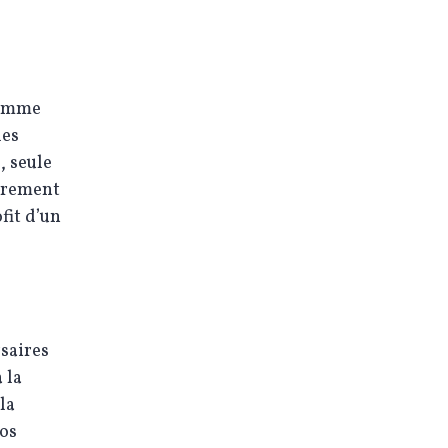
comme
les
, seule
airement
fit d’un
saires
 la
la
nos