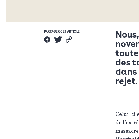
Nous,
PARTAGER CET ARTICLE
novem
toute
des t
dans 
rejet
Celui-ci 
de l’extr
massacre 