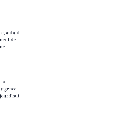
ce, autant
mment de
ême
n «
l’urgence
jourd’hui