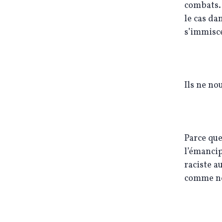
combats. 
le cas da
s’immisc
Ils ne no
Parce que
l’émancip
raciste a
comme no