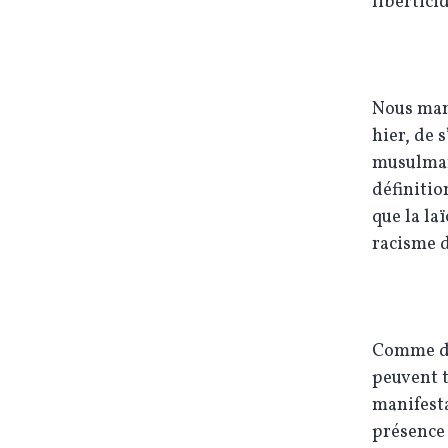
liberticid
Nous mani
hier, de 
musulman.
définitio
que la la
racisme 
Comme dan
peuvent t
manifesta
présence 