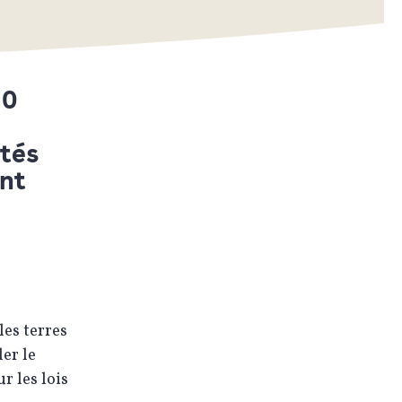
10
ôtés
ent
les terres
er le
r les lois