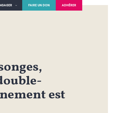
ENGAGER
FAIRE UN DON
ADHÉRER
onges,
 double-
rnement est