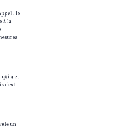
ppel : le
 à la
e
 mesures
 qui a et
s c’est
vèle un