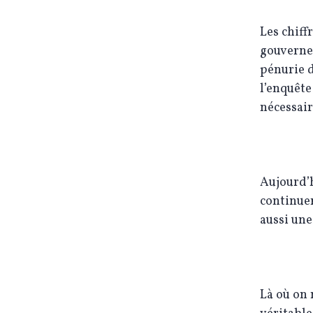
Les chiff
gouvernem
pénurie 
l’enquête
nécessair
Aujourd’h
continuer
aussi une
Là où on 