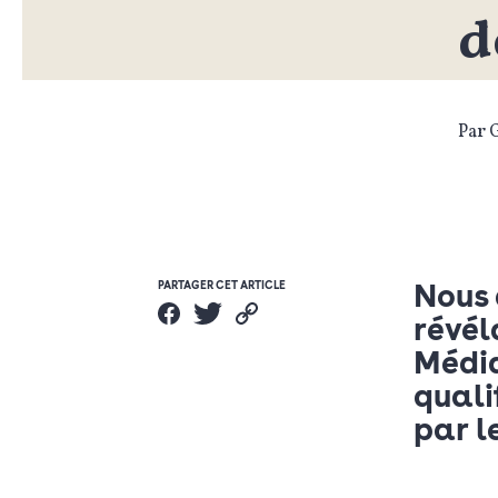
d
Par 
Nous 
PARTAGER CET ARTICLE
révél
Média
quali
par l