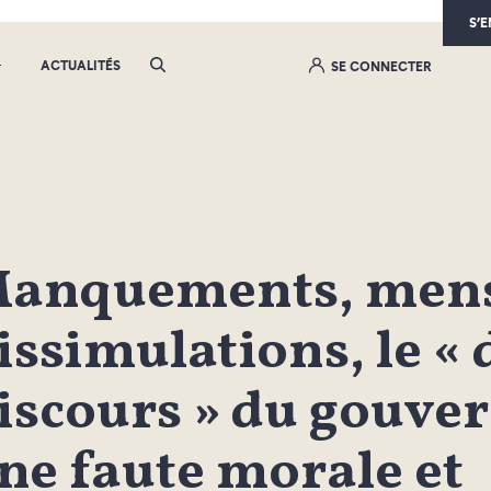
S’
ACTUALITÉS
SE CONNECTER
anquements, mens
issimulations, le «
iscours » du gouve
ne faute morale et