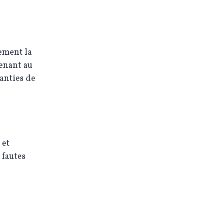
ement la
enant au
anties de
 et
 fautes