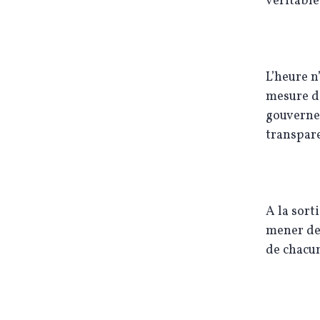
véritabl
L’heure n
mesure de
gouverne
transpare
A la sort
mener de
de chacu