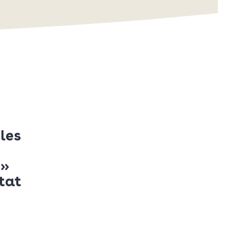
les
 »
Etat