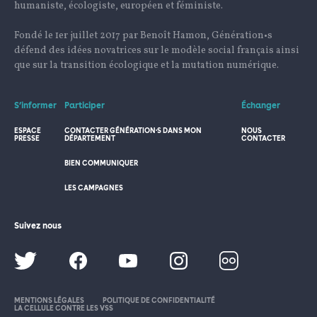
humaniste, écologiste, européen et féministe.
Fondé le 1er juillet 2017 par Benoît Hamon, Génération•s
défend des idées novatrices sur le modèle social français ainsi
que sur la transition écologique et la mutation numérique.
S’informer
Participer
Échanger
ESPACE
CONTACTER GÉNÉRATION·S DANS MON
NOUS
PRESSE
DÉPARTEMENT
CONTACTER
BIEN COMMUNIQUER
LES CAMPAGNES
Suivez nous
MENTIONS LÉGALES
POLITIQUE DE CONFIDENTIALITÉ
LA CELLULE CONTRE LES VSS