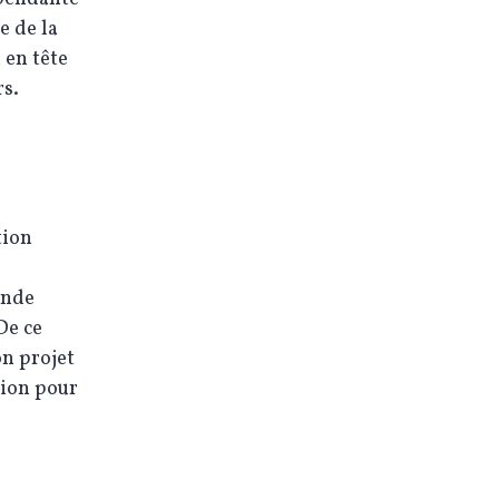
e de la
 en tête
rs.
tion
onde
De ce
on projet
tion pour