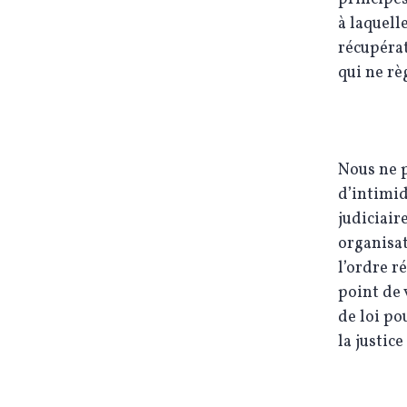
à laquell
récupérat
qui ne rè
Nous ne 
d’intimid
judiciair
organisat
l’ordre r
point de 
de loi po
la justice