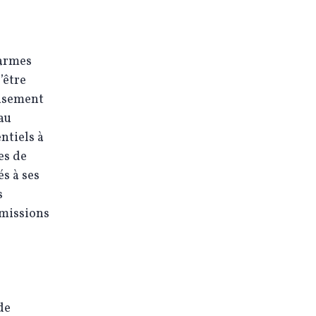
darmes
’être
uisement
 au
ntiels à
es de
és à ses
s
 missions
de