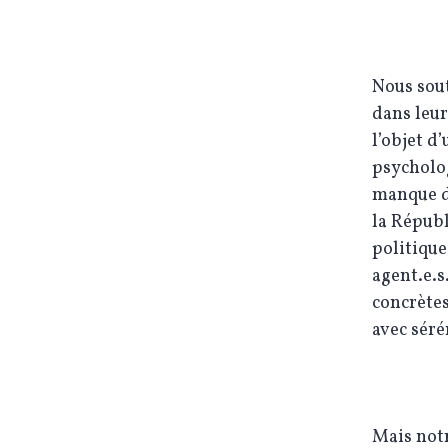
Nous sout
dans leur
l’objet 
psycholog
manque d
la Républ
politique
agent.e.s
concrètes
avec sérén
Mais notr