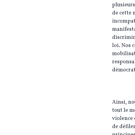
plusieurs
de cette 
incompati
manifesta
discrimin
loi. Nos 
mobilisa
responsa
démocrati
Ainsi, no
tout le m
violence 
de défile
principes