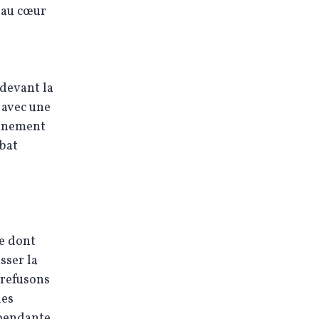
 au cœur
 devant la
 avec une
ernement
bat
e dont
sser la
 refusons
des
épendante