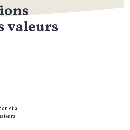
tions
s valeurs
ion et à
usieurs