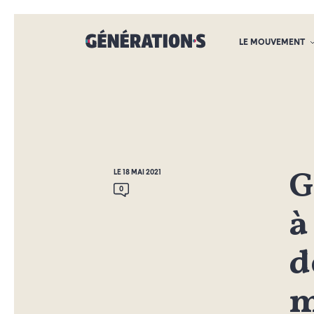
LE MOUVEMENT
G
LE 18 MAI 2021
0
à
d
m