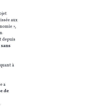
ojet
issée aux
nomie »,
on
t depuis
, sans
 quant à
e a
de de
m