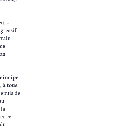
eurs
ogressif
rrain
cé
ion
rincipe
, à tous
depuis de
au
 la
er ce
 du