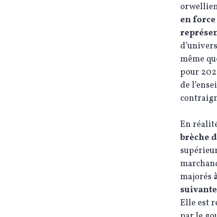
orwellien
en force
représen
d’univers
même que 
pour 2026
de l’ense
contraign
En réalit
brèche d
supérieu
marchandi
majorés
à
suivante
Elle est
par le go