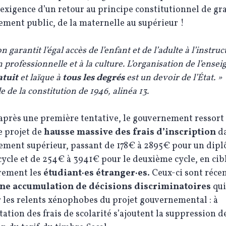
’exigence d’un retour au principe constitutionnel de gr
ement public, de la maternelle au supérieur !
n garantit l’égal accès de l’enfant et de l’adulte à l’instruct
 professionnelle et à la culture. L’organisation de l’ens
atuit
et laïque à
tous les degrés
est un devoir de l’État. »
 de la constitution de 1946, alinéa 13.
après une première tentative, le gouvernement ressort
e projet de
hausse massive des frais d’inscription
d
nement supérieur, passant de 178€ à 2895€ pour un dip
ycle et de 254€ à 3941€ pour le deuxième cycle, en cib
irement les
étudiant·es étranger·es
. Ceux-ci sont réc
une accumulation de décisions discriminatoires
qui
 les relents xénophobes du projet gouvernemental : à
ation des frais de scolarité s’ajoutent la suppression d