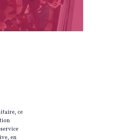
taire, ce
ption
 service
ive, en