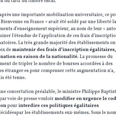
on du tarif du timbre fiscal.
après une importante mobilisation universitaire, ce pr
ienvenue en France » avait été soldé par une liberté la
ments d’enseignement supérieur, au nom de leur « auto
iner l’étendue de l’application de ces frais d’inscripti
atoires. La très grande majorité des établissements on
hoix de
maintenir des frais d’inscription égalitaires
nation en raison de la nationalité.
La promesse du
ment de tripler le nombre de bourses accordées à des
es étranger·es pour compenser cette augmentation n’a,
ais été tenue.
ne concertation préalable, le ministre Philippe Baptist
ar voie de presse vouloir
modifier en urgence le co
ion
pour
interdire ces politiques égalitaires
décidéespar les établissements eux-mêmes. Sous le no