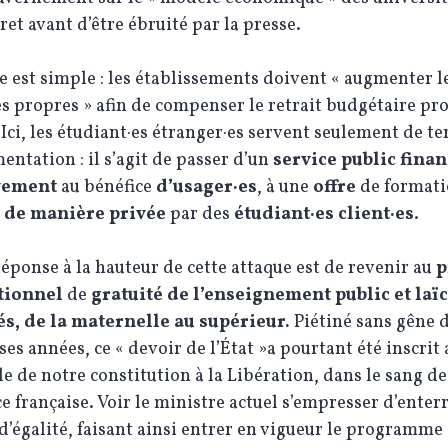
ret avant d’être ébruité par la presse.
e est simple : les établissements doivent « augmenter l
s propres » afin de compenser le retrait budgétaire pr
. Ici, les étudiant·es étranger·es servent seulement de te
entation : il s’agit de passer d’un
service public
finan
vement
au bénéfice
d’usager·es
, à une
offre
de format
 de manière privée
par des
étudiant·es client·es
.
réponse à la hauteur de cette attaque est de revenir au
p
utionnel
de
gratuité de l’enseignement public et laïc
és, de la maternelle au supérieur.
Piétiné sans gêne 
s années, ce « devoir de l’État »a pourtant été inscrit 
 de notre constitution à la Libération, dans le sang de
e française. Voir le ministre actuel s’empresser d’enterr
d’égalité, faisant ainsi entrer en vigueur le programme