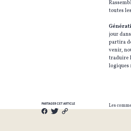
Rassemble
toutes le
Générat
jour dans
partira 
venir, no
traduire 
logiques 
PARTAGER CET ARTICLE
Les commen