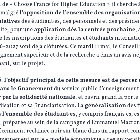
 de « Choose France for Higher Education », il cherche 
malgré
l’opposition de l’ensemble des organisatio
tatives
des étudiant·es, des personnels et des présiden
ité, pour une
application dès la rentrée prochaine
, 
les inscriptions des étudiantes et étudiants internat
-2027 sont déjà clôturées. Ce mardi 11 mai, le Conseil
ignement supérieur et de la recherche a émis un avis né
ant, sur le projet.
é,
l’objectif principal de cette mesure est de
percer
ans le financement
du service public d’enseignement
r
par la solidarité nationale
, et ouvrir grand la porte 
sation et sa financiarisation. La
généralisation
des f
 l’ensemble des étudiant·es
, y compris français·es, e
, préparée au sein de la campagne d’Emmanuel Macron 
 récemment réclamée noir sur blanc dans un rapport c
uvernement sur le « modèle économique » des universit