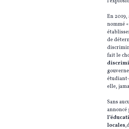
l’explosi
En 2019, 
nommé « B
établisse
de déterm
discrimin
fait le c
discrimi
gouverne
étudiant·
elle, jam
Sans aucu
annoncé p
l’éducat
locales
,