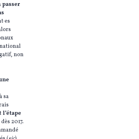
à
passer
ns
t·es
alors
ionaux
 national
gatif, non
 une
à sa
rais
st
l’étape
dès 2017.
ommandé
és (
sic
),