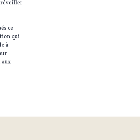
réveiller
és ce
ation qui
le à
our
t aux