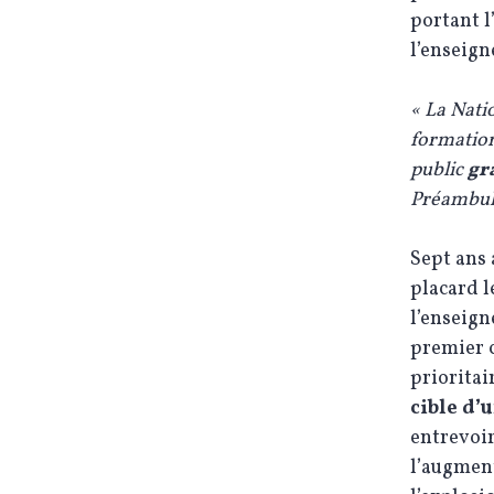
portant l
l’enseign
« La Natio
formation
public
gr
Préambule
Sept ans 
placard l
l’enseig
premier c
priorita
cible d’
entrevoir
l’augment