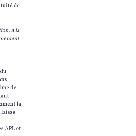
atuité de
ion, à la
eignement
 du
ans
lôme de
lant
emment la
 laisse
es APL et