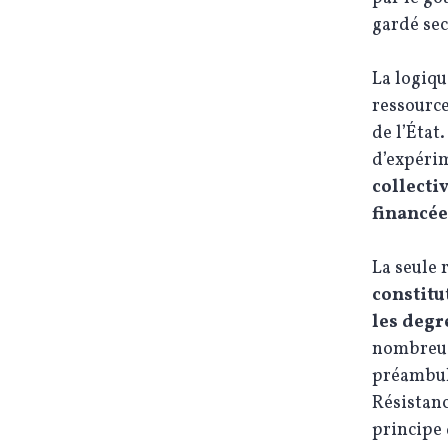
gardé sec
La logiqu
ressource
de l’État
d’expérim
collecti
financée
La seule 
constit
les degr
nombreuse
préambule
Résistanc
principe 