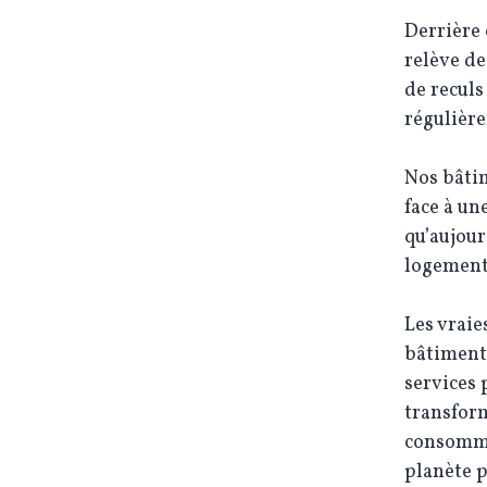
Derrière 
relève de
de reculs
régulière
Nos bâtim
face à un
qu’aujour
logements
Les vraie
bâtiments
services 
transfor
consommat
planète p