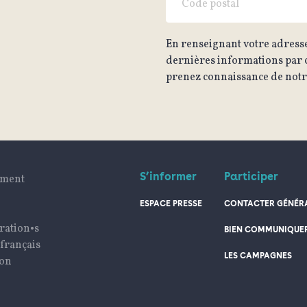
En renseignant votre adresse
dernières informations par c
prenez connaissance de notre
S’informer
Participer
ument
ESPACE PRESSE
CONTACTER GÉNÉRA
ration•s
BIEN COMMUNIQUE
 français
LES CAMPAGNES
ion