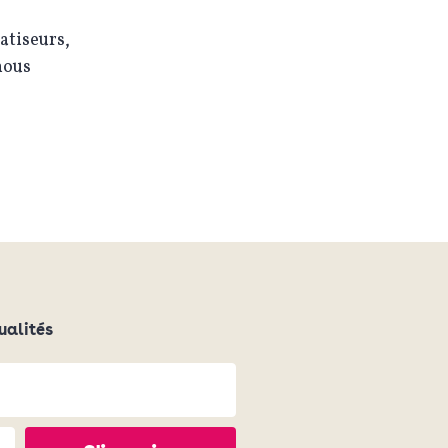
atiseurs,
nous
ualités