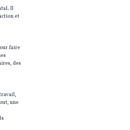
al. Il
action et
our faire
mes
aires, des
travail,
tout, une
la