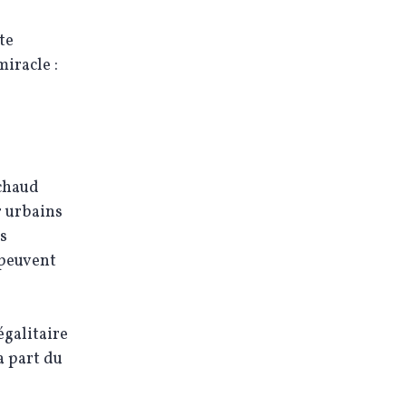
te
iracle :
 chaud
r urbains
s
 peuvent
égalitaire
a part du