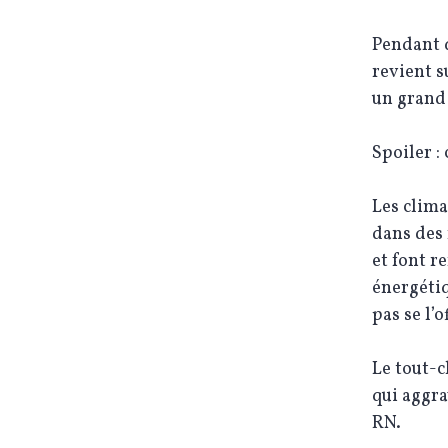
Pendant q
revient s
un grand 
Spoiler :
Les clima
dans des 
et font r
énergétiq
pas se l’o
Le tout-c
qui aggra
RN.