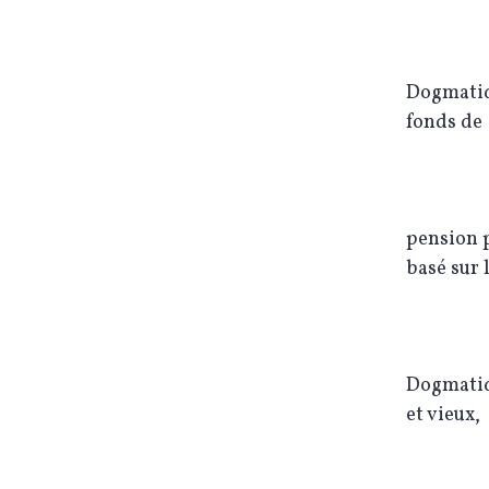
Dogmatiq
fonds de
pension p
basé sur 
Dogmatiqu
et vieux,