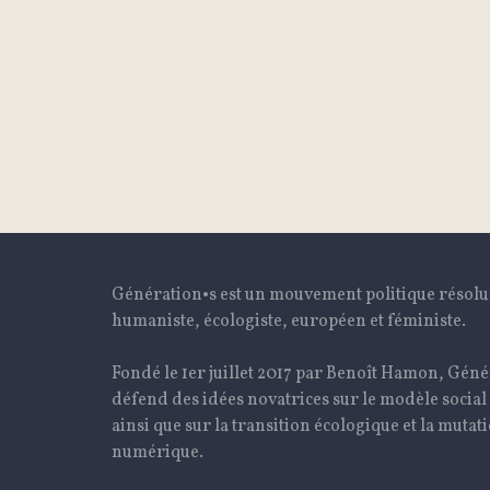
Génération•s est un mouvement politique résol
humaniste, écologiste, européen et féministe.
Fondé le 1er juillet 2017 par Benoît Hamon, Géné
défend des idées novatrices sur le modèle social
ainsi que sur la transition écologique et la mutat
numérique.