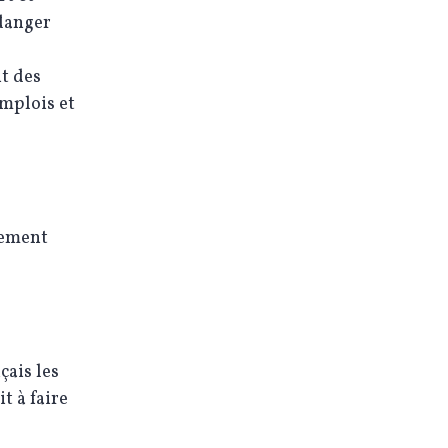
 danger
t des
emplois et
lement
çais les
t à faire