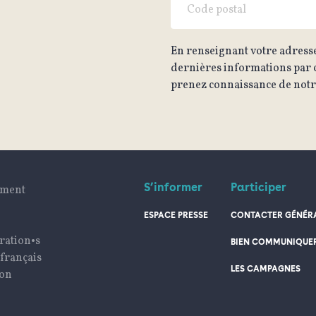
En renseignant votre adresse
dernières informations par c
prenez connaissance de notre
S’informer
Participer
ument
ESPACE PRESSE
CONTACTER GÉNÉRA
ration•s
BIEN COMMUNIQUE
 français
LES CAMPAGNES
ion