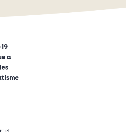
-19
ue a
des
atisme
rt et