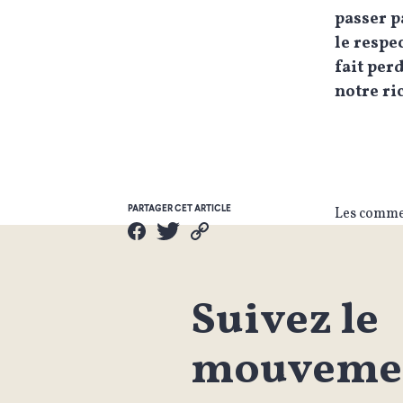
passer p
le respe
fait per
notre ri
PARTAGER CET ARTICLE
Les commen
Suivez le
mouvemen