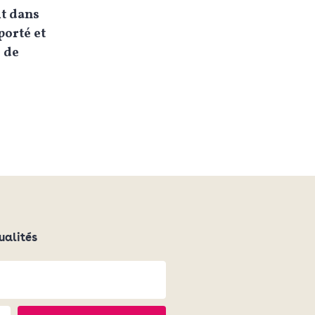
it dans
porté et
e de
ualités