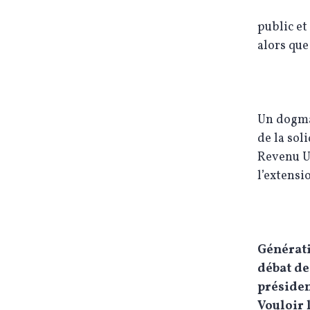
public et
alors que
Un dogmat
de la sol
Revenu Un
l’extensi
Générati
débat de
présiden
Vouloir l