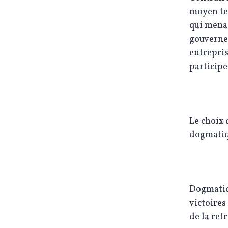
moyen te
qui menac
gouverne
entrepris
participe
Le choix 
dogmatiq
Dogmatiqu
victoires
de la ret