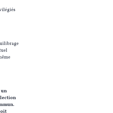
vilégiés
uilibrage
tuel
 même
e un
élection
commun.
doit