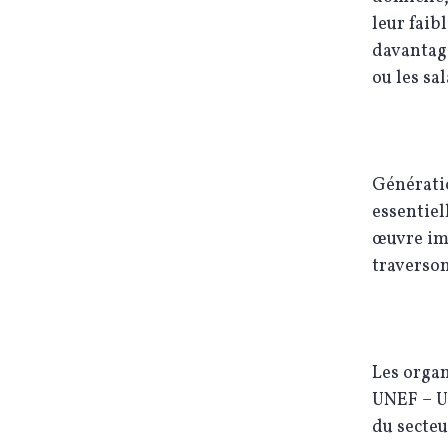
leur faib
davantage
ou les sa
Génératio
essentiel
œuvre imm
traverso
Les organ
UNEF – UN
du secteu