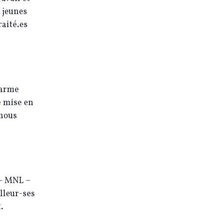
 jeunes
raité.es
 arme
e mise en
 nous
 – MNL –
lleur-ses
1.