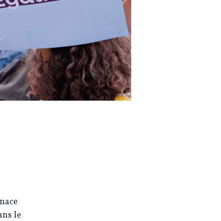
enace
ans le