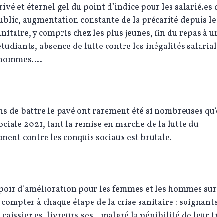
rivé et éternel gel du point d’indice pour les salarié.es 
ublic, augmentation constante de la précarité depuis l
sanitaire, y compris chez les plus jeunes, fin du repas à u
étudiants, absence de lutte contre les inégalités salaria
-hommes….
ns de battre le pavé ont rarement été si nombreuses qu’
ociale 2021, tant la remise en marche de la lutte du
ent contre les conquis sociaux est brutale.
oir d’amélioration pour les femmes et les hommes sur 
 compter à chaque étape de la crise sanitaire : soignants
 caissier.es, livreurs.ses…malgré la pénibilité de leur tr