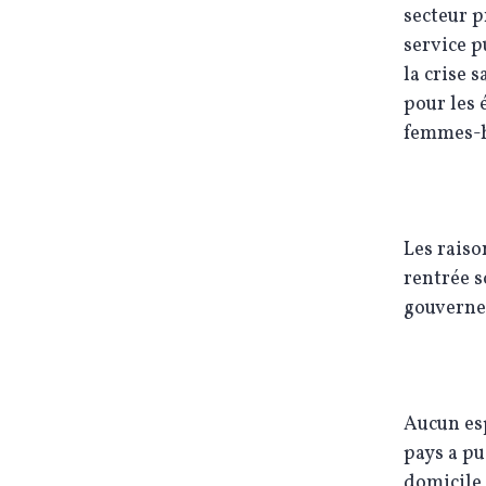
secteur p
service p
la crise 
pour les 
femmes
Les raiso
rentrée s
gouvernem
Aucun esp
pays a pu
domicile,