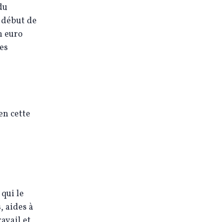
du
e début de
n euro
les
en cette
qui le
, aides à
avail et