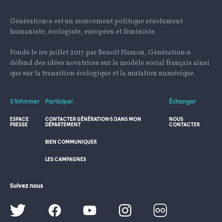
Génération•s est un mouvement politique résolument
humaniste, écologiste, européen et féministe.
Fondé le 1er juillet 2017 par Benoît Hamon, Génération•s
défend des idées novatrices sur le modèle social français ainsi
que sur la transition écologique et la mutation numérique.
S’informer
Participer
Échanger
ESPACE
CONTACTER GÉNÉRATION·S DANS MON
NOUS
PRESSE
DÉPARTEMENT
CONTACTER
BIEN COMMUNIQUER
LES CAMPAGNES
Suivez nous