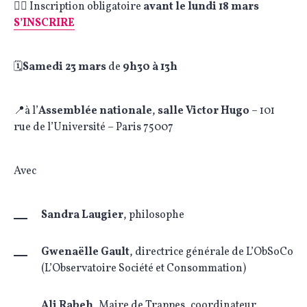
✍🏼 Inscription obligatoire
avant le lundi 18 mars
S’INSCRIRE
🗓️
Samedi 23 mars
de
9h30 à 13h
📍à l’
Assemblée nationale
,
salle Victor Hugo
– 101
rue de l’Université – Paris 75007
Avec
Sandra Laugier
, philosophe
Gwenaëlle Gault
, directrice générale de L’ObSoCo
(L’Observatoire Société et Consommation)
Ali Rabeh
, Maire de Trappes, coordinateur