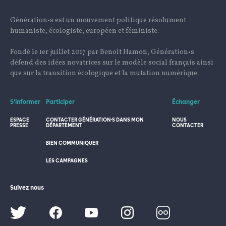
Génération•s est un mouvement politique résolument
humaniste, écologiste, européen et féministe.
Fondé le 1er juillet 2017 par Benoît Hamon, Génération•s
défend des idées novatrices sur le modèle social français ainsi
que sur la transition écologique et la mutation numérique.
S’informer
Participer
Échanger
ESPACE
CONTACTER GÉNÉRATION·S DANS MON
NOUS
PRESSE
DÉPARTEMENT
CONTACTER
BIEN COMMUNIQUER
LES CAMPAGNES
Suivez nous