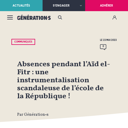
ACTUALITÉS
S’ENGAGER
ADHÉRER
LE 23 MAI 2023
COMMUNIQUÉS
0
Absences pendant l’Aïd el-
Fitr : une
instrumentalisation
scandaleuse de l’école de
la République !
Par Génération•s