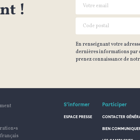
t !
En renseignant votre adresse
dernières informations par c
prenez connaissance de notre
S’informer
Participer
ument
ESPACE PRESSE
CONTACTER GÉNÉRA
ration•s
BIEN COMMUNIQUE
 français