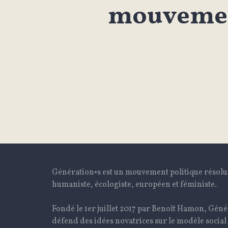
mouvemen
Génération•s est un mouvement politique résol
humaniste, écologiste, européen et féministe.
Fondé le 1er juillet 2017 par Benoît Hamon, Géné
défend des idées novatrices sur le modèle social