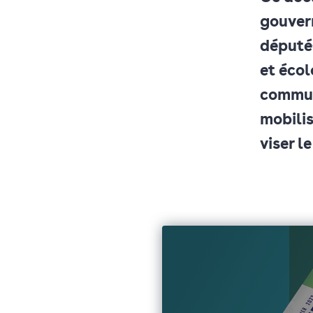
gouvern
député·
et écol
commun
mobilis
viser l