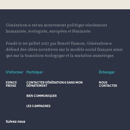
Génération•s est un mouvement politique résolument
humaniste, écologiste, européen et féministe.
Fondé le 1er juillet 2017 par Benoît Hamon, Génération•s
défend des idées novatrices sur le modèle social français ainsi
que sur la transition écologique et la mutation numérique.
S’informer
Participer
Échanger
ESPACE
CONTACTER GÉNÉRATION·S DANS MON
NOUS
PRESSE
DÉPARTEMENT
CONTACTER
BIEN COMMUNIQUER
LES CAMPAGNES
Suivez nous