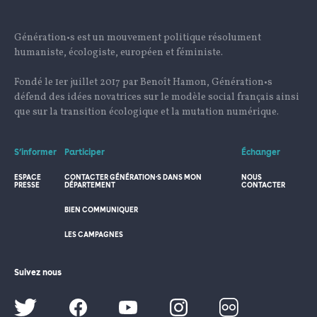
Génération•s est un mouvement politique résolument
humaniste, écologiste, européen et féministe.
Fondé le 1er juillet 2017 par Benoît Hamon, Génération•s
défend des idées novatrices sur le modèle social français ainsi
que sur la transition écologique et la mutation numérique.
S’informer
Participer
Échanger
ESPACE
CONTACTER GÉNÉRATION·S DANS MON
NOUS
PRESSE
DÉPARTEMENT
CONTACTER
BIEN COMMUNIQUER
LES CAMPAGNES
Suivez nous