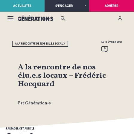
ACTUALITÉS
S’ENGAGER
ADHÉRER
LE 1 FÉVRIER 2021
A LA RENCONTRE DE NOS ÉLU.E.S LOCAUX
0
A la rencontre de nos
élu.e.s locaux – Frédéric
Hocquard
Par Génération•s
PARTAGER CET ARTICLE